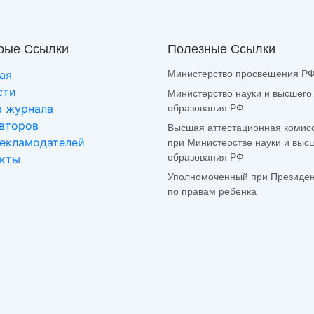
рые Ссылки
Полезные Ссылки
Министерство просвещения Р
ая
сти
Министерство науки и высшего
образования РФ
в журнала
второв
Высшая аттестационная комис
рекламодателей
при Министерстве науки и выс
образования РФ
акты
Уполномоченный при Президе
по правам ребенка