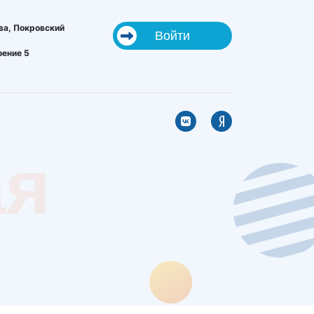
ва, Покровский
Войти
оение 5
ая