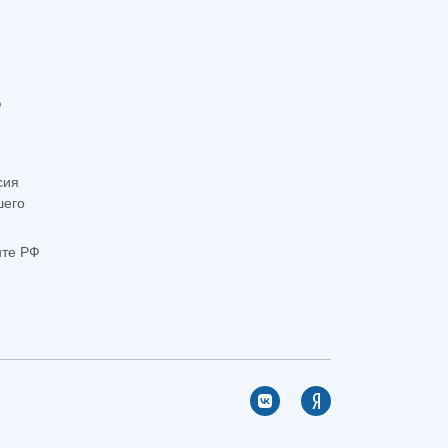
Ф
сия
шего
нте РФ